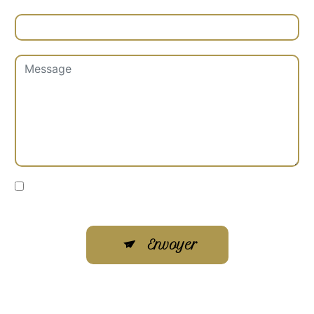
Combien font sept plus huit
En cochant cette case, j'accepte les conditions
particulières ci-dessous **
Envoyer
** Les données personnelles communiquées sont nécessaires
aux fins de vous contacter et sont enregistrées dans un fichier