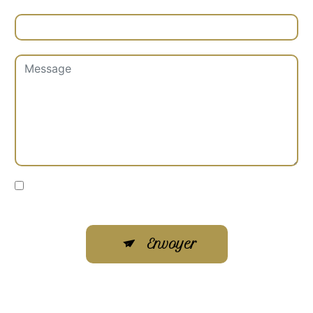
Combien font sept plus cinq
En cochant cette case, j'accepte les conditions
particulières ci-dessous **
Envoyer
** Les données personnelles communiquées sont nécessaires
aux fins de vous contacter et sont enregistrées dans un fichier