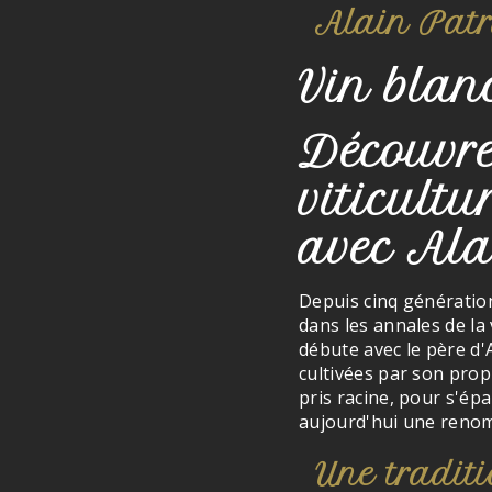
Alain Patr
Vin bla
Découvrez
viticult
avec Ala
Depuis cinq génération
dans les annales de la
débute avec le père d'A
cultivées par son propr
pris racine, pour s'épa
aujourd'hui une renom
Une tradit