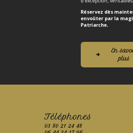
d'exception, véritabl
Réservez dès mainten
envoûter par la magi
Patriarche.
En savo
plus
Téléphones
03 80 21 24 48
06 44 24 17 96